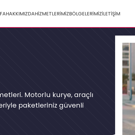
FA
HAKKIMIZDA
HIZMETLERIMIZ
BÖLGELERIMIZ
İLETIŞIM
etleri. Motorlu kurye, araçlı
eriyle paketleriniz güvenli