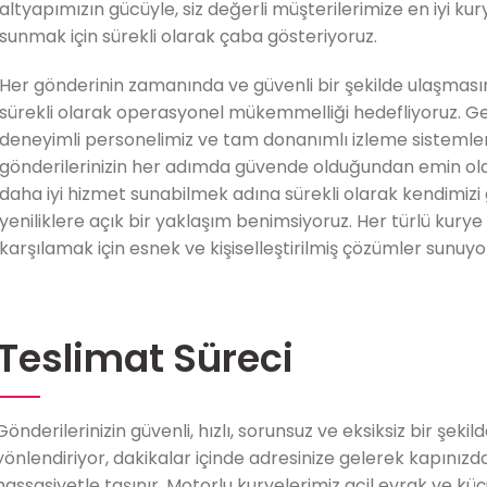
altyapımızın gücüyle, siz değerli müşterilerimize en iyi ku
sunmak için sürekli olarak çaba gösteriyoruz.
Her gönderinin zamanında ve güvenli bir şekilde ulaşması
sürekli olarak operasyonel mükemmelliği hedefliyoruz. Ge
deneyimli personelimiz ve tam donanımlı izleme sistemler
gönderilerinizin her adımda güvende olduğundan emin olabil
daha iyi hizmet sunabilmek adına sürekli olarak kendimizi g
yeniliklere açık bir yaklaşım benimsiyoruz. Her türlü kurye 
karşılamak için esnek ve kişiselleştirilmiş çözümler sunuyo
Teslimat Süreci
Gönderilerinizin güvenli, hızlı, sorunsuz ve eksiksiz bir şek
yönlendiriyor, dakikalar içinde adresinize gelerek kapınızdan 
hassasiyetle taşınır. Motorlu kuryelerimiz acil evrak ve kü