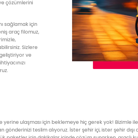
rye çözümlerini
nı sağlamak için
niş araç filomuz,
imizle,
irsiniz. Sizlere
eliştiriyor ve
ihtiyacınızı
ruz.
ilde yerine ulaşması için beklemeye hiç gerek yok! Bizimle i
gönderinizi teslim alıyoruz. İster şehir içi, ister şehir dışı
çük paketler için dakikalar içinde çözüm sunarken, araçlı k