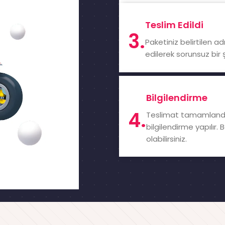
Teslim Edildi
3.
Paketiniz belirtilen adr
edilerek sorunsuz bir
Bilgilendirme
4.
Teslimat tamamlandı
bilgilendirme yapılır
olabilirsiniz.