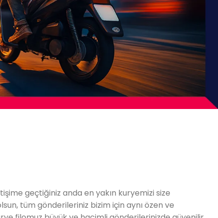
letişime geçtiğiniz anda en yakın kuryemizi size
 olsun, tüm gönderileriniz bizim için aynı özen ve
urye filomuz büyük ve hacimli gönderilerinizde güvenilir