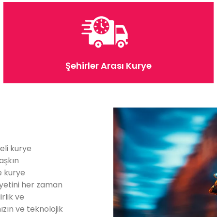
Şehirler Arası Kurye
eli kurye
 aşkın
e kurye
iyetini her zaman
rlik ve
ızın ve teknolojik