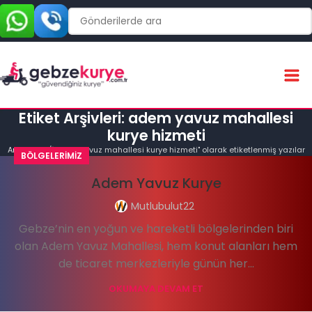
Etiket Arşivleri: adem yavuz mahallesi
kurye hizmeti
Ana Sayfa
"adem yavuz mahallesi kurye hizmeti" olarak etiketlenmiş yazılar
BÖLGELERIMIZ
Adem Yavuz Kurye
Mutlubulut22
Gebze’nin en yoğun ve hareketli bölgelerinden biri
olan Adem Yavuz Mahallesi, hem konut alanları hem
de ticaret merkezleriyle günün her...
OKUMAYA DEVAM ET