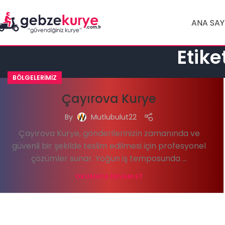
ANA SAY
Etike
BÖLGELERIMIZ
Çayırova Kurye
By
Mutlubulut22
Çayırova Kurye, gönderilerinizin zamanında ve
güvenli bir şekilde teslim edilmesi için profesyonel
çözümler sunar. Yoğun iş temposunda ...
OKUMAYA DEVAM ET