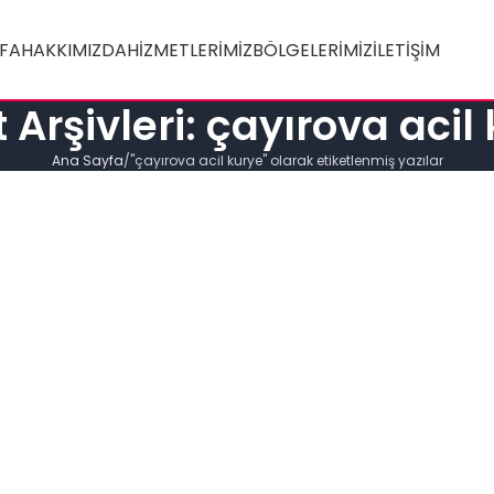
FA
HAKKIMIZDA
HIZMETLERIMIZ
BÖLGELERIMIZ
İLETIŞIM
t Arşivleri: çayırova acil
Ana Sayfa
"çayırova acil kurye" olarak etiketlenmiş yazılar