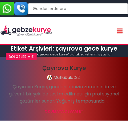
Etiket Arşivleri: çayırova gece kurye
Ana Sayfa
"çayırova gece kurye" olarak etiketlenmiş yazılar
BÖLGELERIMIZ
Çayırova Kurye
Mutlubulut22
Çayırova Kurye, gönderilerinizin zamanında ve
güvenli bir şekilde teslim edilmesi için profesyonel
çözümler sunar. Yoğun iş temposunda ...
OKUMAYA DEVAM ET