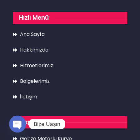
Hızlı Menü
Ana Sayfa
Hakkımızda
Hizmetlerimiz
Bölgelerimiz
İletişim
Hizmetlerimiz
Bize Uaşın
Open
Gebze Motorlu Kurye