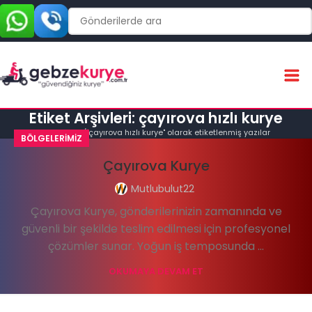
Etiket Arşivleri: çayırova hızlı kurye
Ana Sayfa
"çayırova hızlı kurye" olarak etiketlenmiş yazılar
BÖLGELERIMIZ
Çayırova Kurye
Mutlubulut22
Çayırova Kurye, gönderilerinizin zamanında ve
güvenli bir şekilde teslim edilmesi için profesyonel
çözümler sunar. Yoğun iş temposunda ...
OKUMAYA DEVAM ET