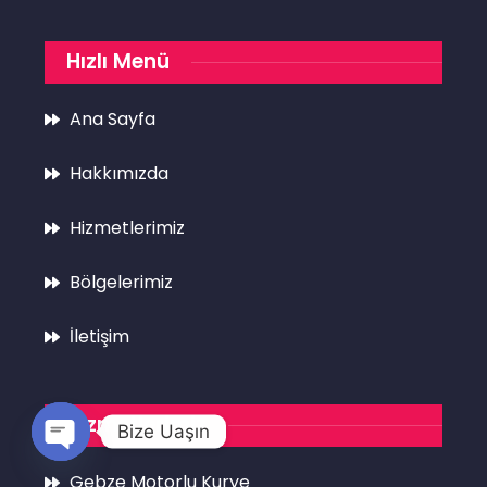
Hızlı Menü
Ana Sayfa
Hakkımızda
Hizmetlerimiz
Bölgelerimiz
İletişim
Hizmetlerimiz
Bize Uaşın
Open
Gebze Motorlu Kurye