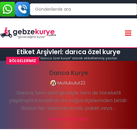
Etiket Arşivleri: darıca özel kurye
Ana Sayfa
"darıca özel kurye" olarak etiketlenmiş yazılar
BÖLGELERIMIZ
Darıca Kurye
Mutlubulut22
Darıca, hem sahil şeridiyle hem de hareketli
yaşamıyla Kocaeli’nin en yoğun ilçelerinden biridir.
Günün her saatinde evrak, paket veya ...
OKUMAYA DEVAM ET