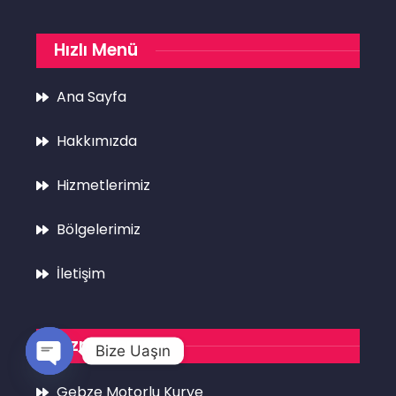
Hızlı Menü
Ana Sayfa
Hakkımızda
Hizmetlerimiz
Bölgelerimiz
İletişim
Hizmetlerimiz
Bize Uaşın
Open
Gebze Motorlu Kurye