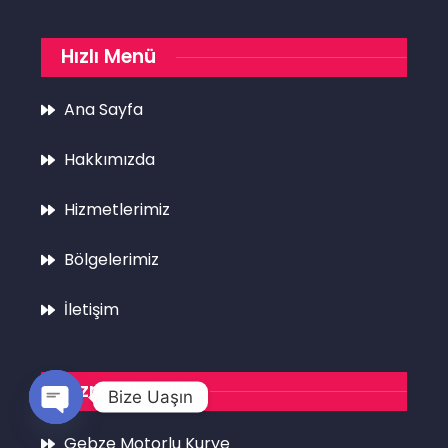
Hızlı Menü
Ana Sayfa
Hakkımızda
Hizmetlerimiz
Bölgelerimiz
İletişim
Hizmetlerimiz
Bize Uaşın
Open
Gebze Motorlu Kurye