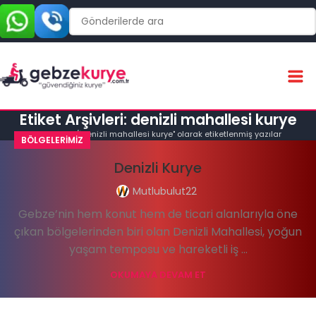
Etiket Arşivleri: denizli mahallesi kurye
Ana Sayfa
"denizli mahallesi kurye" olarak etiketlenmiş yazılar
BÖLGELERIMIZ
Denizli Kurye
Mutlubulut22
Gebze’nin hem konut hem de ticari alanlarıyla öne
çıkan bölgelerinden biri olan Denizli Mahallesi, yoğun
yaşam temposu ve hareketli iş ...
OKUMAYA DEVAM ET