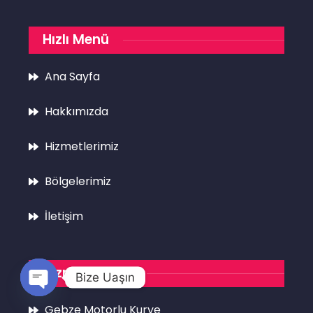
Hızlı Menü
Ana Sayfa
Hakkımızda
Hizmetlerimiz
Bölgelerimiz
İletişim
Hizmetlerimiz
Bize Uaşın
Open
Gebze Motorlu Kurye