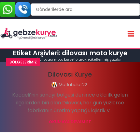
Etiket Arşivleri: dilovası moto kurye
Ana Sayfa
"dilovası moto kurye" olarak etiketlenmiş yazılar
BÖLGELERIMIZ
Dilovası Kurye
Mutlubulut22
Kocaeli’nin sanayi bölgesi denince akla ilk gelen
ilçelerden biri olan Dilovası, her gün yüzlerce
fabrikanın üretim yaptığı, lojistik v...
OKUMAYA DEVAM ET