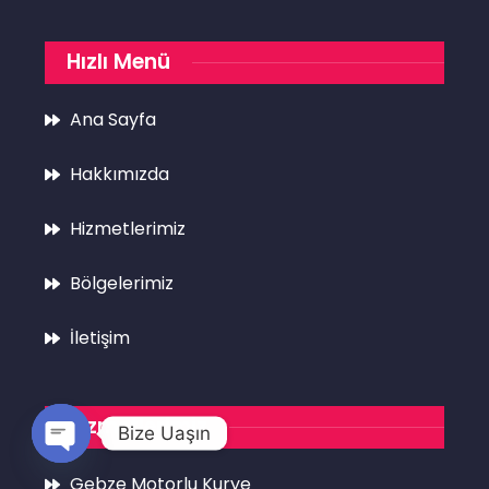
Hızlı Menü
Ana Sayfa
Hakkımızda
Hizmetlerimiz
Bölgelerimiz
İletişim
Hizmetlerimiz
Bize Uaşın
Open
Gebze Motorlu Kurye