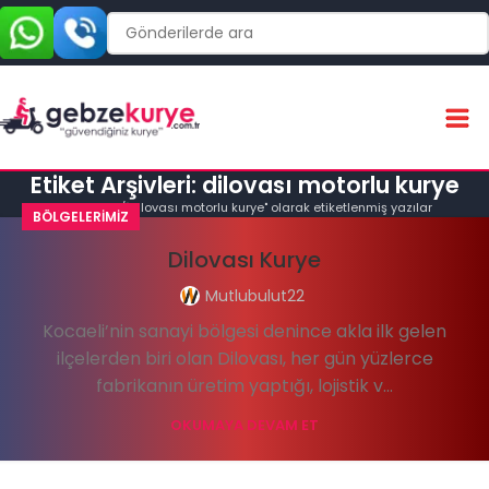
Etiket Arşivleri: dilovası motorlu kurye
Ana Sayfa
"dilovası motorlu kurye" olarak etiketlenmiş yazılar
BÖLGELERIMIZ
Dilovası Kurye
Mutlubulut22
Kocaeli’nin sanayi bölgesi denince akla ilk gelen
ilçelerden biri olan Dilovası, her gün yüzlerce
fabrikanın üretim yaptığı, lojistik v...
OKUMAYA DEVAM ET