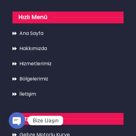
Hızlı Menü
Ana Sayfa
Hakkımızda
Hizmetlerimiz
Bölgelerimiz
İletişim
Hizmetlerimiz
Bize Uaşın
Open
Gebze Motorlu Kurye