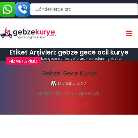
Etiket Arşivleri: gebze gece acil kurye
Ana Sayfa
"gebze gece acil kurye" olarak etiketlenmiş yazılar
HIZMETLERIMIZ
Gebze Gece Kurye
Mutlubulut22
Gebze’de acil ve gece sa...
OKUMAYA DEVAM ET