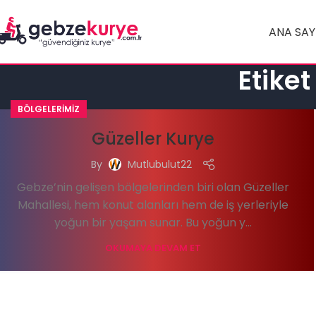
ANA SAY
Etiket
BÖLGELERIMIZ
Güzeller Kurye
By
Mutlubulut22
Gebze’nin gelişen bölgelerinden biri olan Güzeller
Mahallesi, hem konut alanları hem de iş yerleriyle
yoğun bir yaşam sunar. Bu yoğun y...
OKUMAYA DEVAM ET