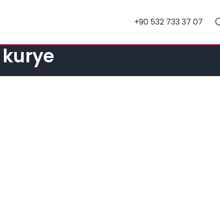
+90 532 733 37 07
r kurye