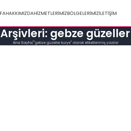
FA
HAKKIMIZDA
HIZMETLERIMIZ
BÖLGELERIMIZ
İLETIŞIM
 Arşivleri: gebze güzelle
Ana Sayfa
"gebze güzeller kurye" olarak etiketlenmiş yazılar