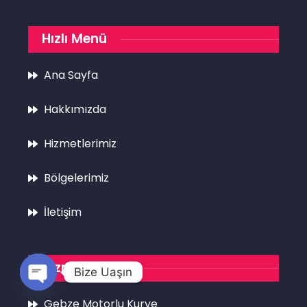
Hızlı Menü
Ana Sayfa
Hakkımızda
Hizmetlerimiz
Bölgelerimiz
İletişim
Hizmetlerimiz
Bize Uaşın
Open
Gebze Motorlu Kurye