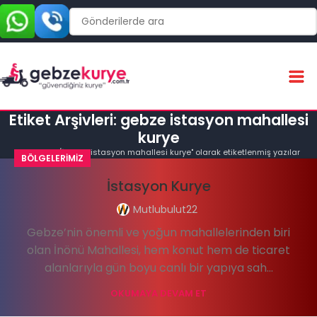
Etiket Arşivleri: gebze istasyon mahallesi
kurye
Ana Sayfa
"gebze istasyon mahallesi kurye" olarak etiketlenmiş yazılar
BÖLGELERIMIZ
İstasyon Kurye
Mutlubulut22
Gebze’nin önemli ve yoğun mahallelerinden biri
olan İnönü Mahallesi, hem konut hem de ticaret
alanlarıyla gün boyu canlı bir yapıya sah...
OKUMAYA DEVAM ET