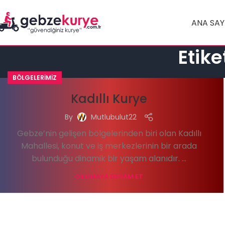
ANA SAY
Etike
BÖLGELERIMIZ
Kadıllı Kurye
By
Mutlubulut22
Gebze’nin gelişen bölgelerinden biri olan Kadıllı
Mahallesi, konut ve iş merkezlerinin bir arada
bulunduğu dinamik bir yaşam alanıdır. ...
OKUMAYA DEVAM ET