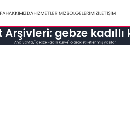
FA
HAKKIMIZDA
HIZMETLERIMIZ
BÖLGELERIMIZ
İLETIŞIM
t Arşivleri: gebze kadıllı
Ana Sayfa
"gebze kadıllı kurye" olarak etiketlenmiş yazılar