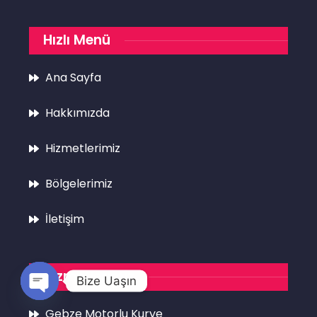
Hızlı Menü
Ana Sayfa
Hakkımızda
Hizmetlerimiz
Bölgelerimiz
İletişim
Hizmetlerimiz
Bize Uaşın
Open
Gebze Motorlu Kurye