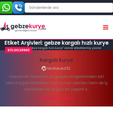
Etiket Arşivleri: gebze kargalı hızlı kurye
Ana Sayfa
"gebze kargalı hızlı kurye" olarak etiketlenmiş yazılar
BÖLGELERIMIZ
Kargalı Kurye
Mutlubulut22
Gebze’nin hareketli ve gelişen bölgelerinden biri
olan Kargalı Mahallesi, hem konut alanları hem de iş
merkezleri ile yoğun bir yaşam s...
OKUMAYA DEVAM ET