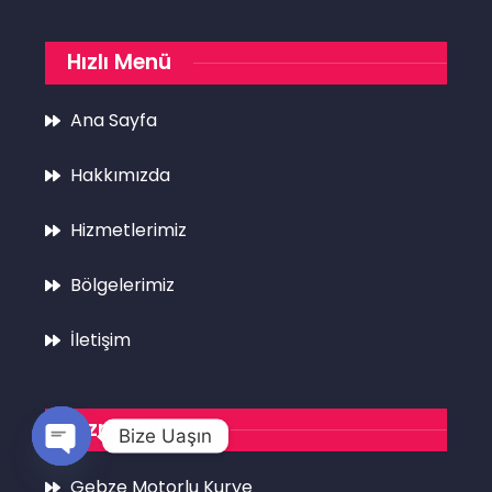
Hızlı Menü
Ana Sayfa
Hakkımızda
Hizmetlerimiz
Bölgelerimiz
İletişim
Hizmetlerimiz
Bize Uaşın
Open
Gebze Motorlu Kurye