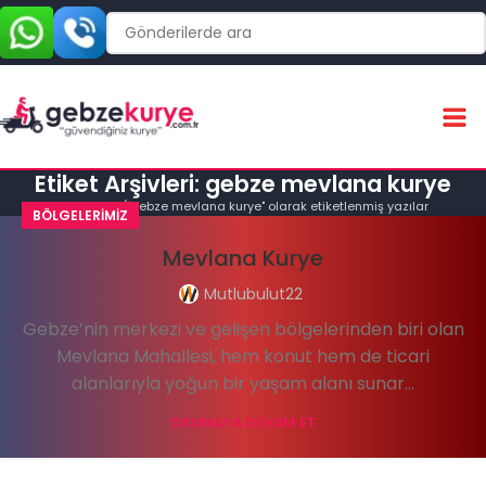
Etiket Arşivleri: gebze mevlana kurye
Ana Sayfa
"gebze mevlana kurye" olarak etiketlenmiş yazılar
BÖLGELERIMIZ
Mevlana Kurye
Mutlubulut22
Gebze’nin merkezi ve gelişen bölgelerinden biri olan
Mevlana Mahallesi, hem konut hem de ticari
alanlarıyla yoğun bir yaşam alanı sunar...
OKUMAYA DEVAM ET