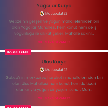
Yağcılar Kurye
Mutlubulut22
Gebze’nin gelişen ve yoğun mahallelerinden biri
olan Yağcılar Mahallesi, hem konut hem de iş
yoğunluğu ile dikkat çeker. Mahalle sakinl...
OKUMAYA DEVAM ET
BÖLGELERIMIZ
Ulus Kurye
Mutlubulut22
Gebze’nin merkezi ve hareketli mahallelerinden biri
olan Ulus Mahallesi, hem konut hem de ticari
alanlarıyla yoğun bir yaşam sunar. Mah...
OKUMAYA DEVAM ET