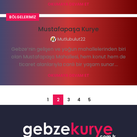
OKUMAYA DEVAM ET
BÖLGELERIMIZ
Mustafapaşa Kurye
Mutlubulut22
Gebze’nin gelişen ve yoğun mahallelerinden biri
olan Mustafapaşa Mahallesi, hem konut hem de
ticaret alanlarıyla canlı bir yaşam sunar....
OKUMAYA DEVAM ET
1
2
3
4
5