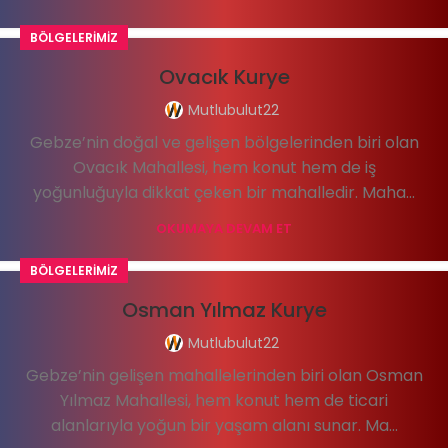
BÖLGELERIMIZ
Ovacık Kurye
Mutlubulut22
Gebze’nin doğal ve gelişen bölgelerinden biri olan
Ovacık Mahallesi, hem konut hem de iş
yoğunluğuyla dikkat çeken bir mahalledir. Maha...
OKUMAYA DEVAM ET
BÖLGELERIMIZ
Osman Yılmaz Kurye
Mutlubulut22
Gebze’nin gelişen mahallelerinden biri olan Osman
Yılmaz Mahallesi, hem konut hem de ticari
alanlarıyla yoğun bir yaşam alanı sunar. Ma...