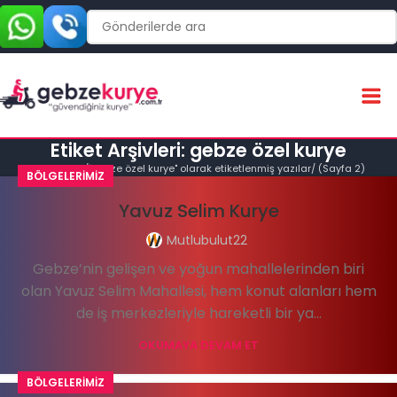
Etiket Arşivleri: gebze özel kurye
Ana Sayfa
"gebze özel kurye" olarak etiketlenmiş yazılar
(Sayfa 2)
BÖLGELERIMIZ
Yavuz Selim Kurye
Mutlubulut22
Gebze’nin gelişen ve yoğun mahallelerinden biri
olan Yavuz Selim Mahallesi, hem konut alanları hem
de iş merkezleriyle hareketli bir ya...
OKUMAYA DEVAM ET
BÖLGELERIMIZ