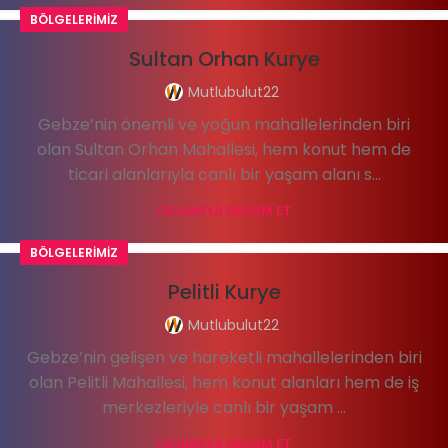
BÖLGELERIMIZ
Sultan Orhan Kurye
Mutlubulut22
Gebze’nin önemli ve yoğun mahallelerinden biri
olan Sultan Orhan Mahallesi, hem konut hem de
ticari alanlarıyla canlı bir yaşam alanı s...
OKUMAYA DEVAM ET
BÖLGELERIMIZ
Pelitli Kurye
Mutlubulut22
Gebze’nin gelişen ve hareketli mahallelerinden biri
olan Pelitli Mahallesi, hem konut alanları hem de iş
merkezleriyle canlı bir yaşam ...
OKUMAYA DEVAM ET