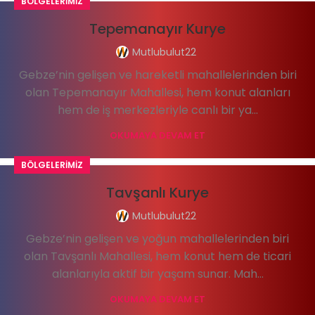
BÖLGELERIMIZ
Tepemanayır Kurye
Mutlubulut22
Gebze’nin gelişen ve hareketli mahallelerinden biri
olan Tepemanayır Mahallesi, hem konut alanları
hem de iş merkezleriyle canlı bir ya...
OKUMAYA DEVAM ET
BÖLGELERIMIZ
Tavşanlı Kurye
Mutlubulut22
Gebze’nin gelişen ve yoğun mahallelerinden biri
olan Tavşanlı Mahallesi, hem konut hem de ticari
alanlarıyla aktif bir yaşam sunar. Mah...
OKUMAYA DEVAM ET