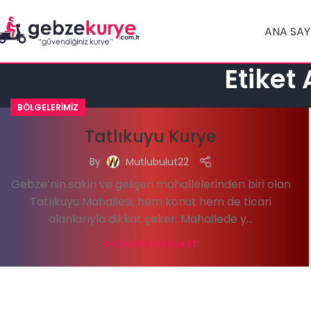
ANA SAY
Etiket
BÖLGELERIMIZ
Tatlıkuyu Kurye
By
Mutlubulut22
Gebze’nin sakin ve gelişen mahallelerinden biri olan
Tatlıkuyu Mahallesi, hem konut hem de ticari
alanlarıyla dikkat çeker. Mahallede y...
OKUMAYA DEVAM ET