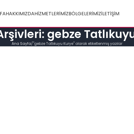
FA
HAKKIMIZDA
HIZMETLERIMIZ
BÖLGELERIMIZ
İLETIŞIM
 Arşivleri: gebze Tatlıkuy
Ana Sayfa
"gebze Tatlıkuyu Kurye" olarak etiketlenmiş yazılar