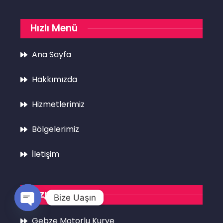
Hızlı Menü
Ana Sayfa
Hakkımızda
Hizmetlerimiz
Bölgelerimiz
İletişim
Hizmetlerimiz
Bize Uaşın
Open
Gebze Motorlu Kurye