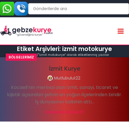
Etiket Arşivleri: izmit motokurye
Ana Sayfa
"izmit motokurye" olarak etiketlenmiş yazılar
BÖLGELERIMIZ
İzmit Kurye
Mutlubulut22
Kocaeli’nin merkezi olan İzmit, sanayi, ticaret ve
lojistik açısından şehrin en yoğun ilçelerinden biridir.
İş dünyasının kalbinin attı...
OKUMAYA DEVAM ET