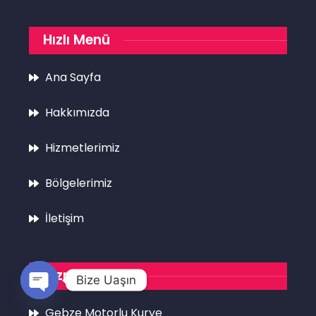
Hızlı Menü
Ana Sayfa
Hakkımızda
Hizmetlerimiz
Bölgelerimiz
İletişim
Hizmetlerimiz
Bize Uaşın
Open
Gebze Motorlu Kurye