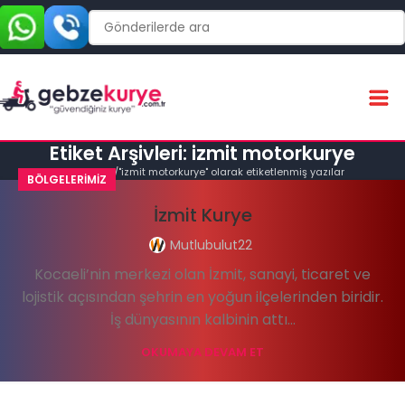
Etiket Arşivleri: izmit motorkurye
Ana Sayfa
"izmit motorkurye" olarak etiketlenmiş yazılar
BÖLGELERIMIZ
İzmit Kurye
Mutlubulut22
Kocaeli’nin merkezi olan İzmit, sanayi, ticaret ve
lojistik açısından şehrin en yoğun ilçelerinden biridir.
İş dünyasının kalbinin attı...
OKUMAYA DEVAM ET