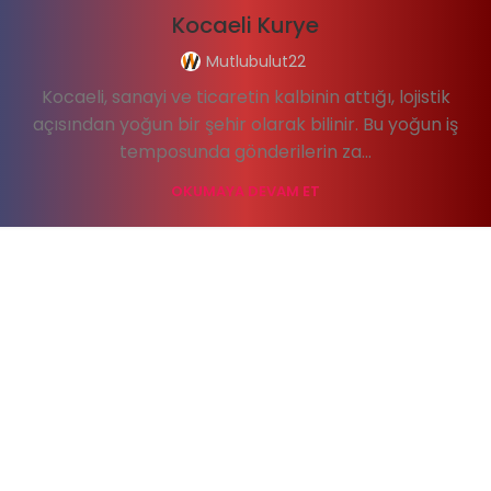
Kocaeli Kurye
Mutlubulut22
Kocaeli, sanayi ve ticaretin kalbinin attığı, lojistik
açısından yoğun bir şehir olarak bilinir. Bu yoğun iş
temposunda gönderilerin za...
OKUMAYA DEVAM ET