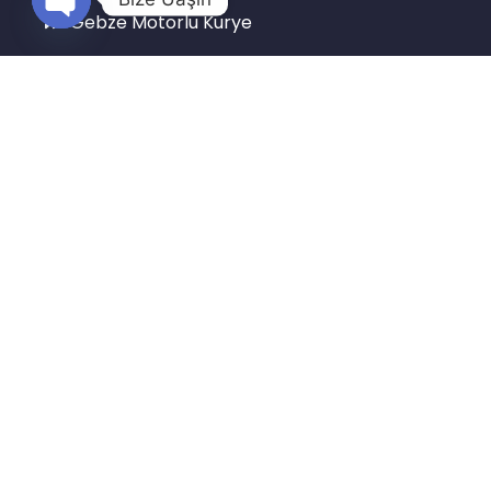
Gebze Motorlu Kurye
Open
chaty
Gebze Arabalı Kurye
Gebze Acil Kurye
Gebze VİP Kurye
Gebze Gece Kurye
Gebze Şehirlerarası Kurye
Gebze Express Kurye
© Tüm hakları saklıdır |
gebzekurye.com.tr