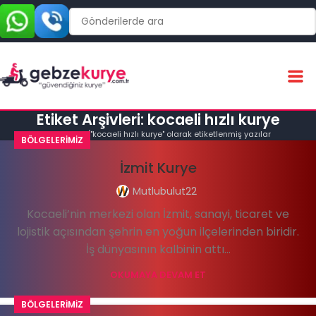
Etiket Arşivleri: kocaeli hızlı kurye
Ana Sayfa
"kocaeli hızlı kurye" olarak etiketlenmiş yazılar
BÖLGELERIMIZ
İzmit Kurye
Mutlubulut22
Kocaeli’nin merkezi olan İzmit, sanayi, ticaret ve
lojistik açısından şehrin en yoğun ilçelerinden biridir.
İş dünyasının kalbinin attı...
OKUMAYA DEVAM ET
BÖLGELERIMIZ