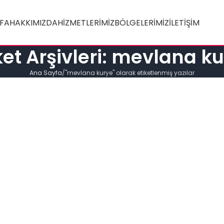
FA
HAKKIMIZDA
HIZMETLERIMIZ
BÖLGELERIMIZ
İLETIŞIM
ket Arşivleri: mevlana k
Ana Sayfa
"mevlana kurye" olarak etiketlenmiş yazılar