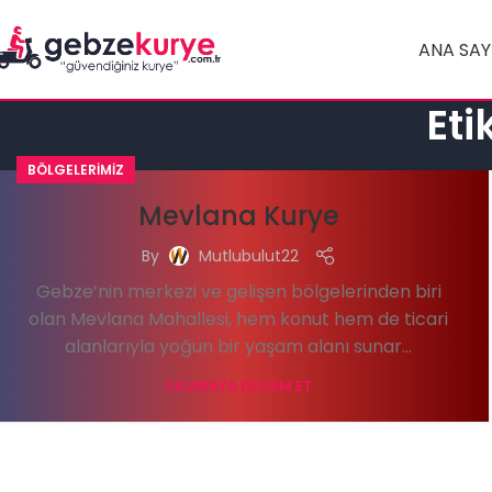
ANA SAY
Eti
BÖLGELERIMIZ
Mevlana Kurye
By
Mutlubulut22
Gebze’nin merkezi ve gelişen bölgelerinden biri
olan Mevlana Mahallesi, hem konut hem de ticari
alanlarıyla yoğun bir yaşam alanı sunar...
OKUMAYA DEVAM ET