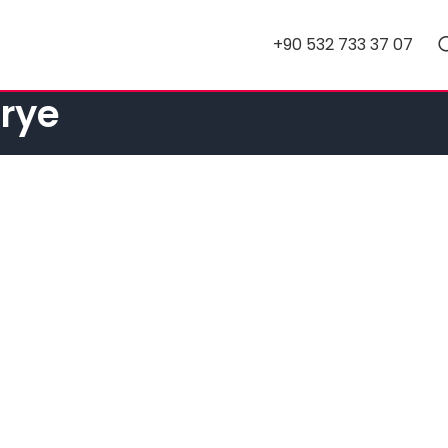
+90 532 733 37 07
urye