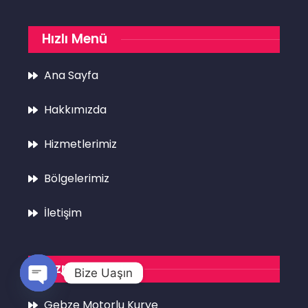
Hızlı Menü
Ana Sayfa
Hakkımızda
Hizmetlerimiz
Bölgelerimiz
İletişim
Hizmetlerimiz
Bize Uaşın
Open
Gebze Motorlu Kurye