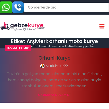
Etiket Arşivleri: orhanlı moto kurye
Ana Sayfa
"orhanlı moto kurye" olarak etiketlenmiş yazılar
BÖLGELERIMIZ
Orhanlı Kurye
Mutlubulut22
Tuzla’nın gelişen mahallelerinden biri olan Orhanlı,
hem sanayi bölgeleri hem de yerleşim alanlarıyla
İstanbul’un önemli merkezlerinden...
OKUMAYA DEVAM ET