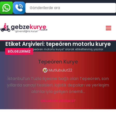
Etiket Arşivleri: tepeören motorlu kurye
Ana Sayfa
"tepeören motorlu kurye" olarak etiketlenmiş yazılar
BÖLGELERIMIZ
Tepeören Kurye
Mutlubulut22
İstanbul’un Tuzla ilçesine bağlı olan Tepeören, son
yıllarda sanayi tesisleri, lojistik depoları ve yerleşim
alanlarıyla gelişen önemli...
OKUMAYA DEVAM ET