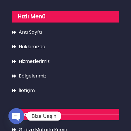
Hızlı Menü
Ana Sayfa
Hakkımızda
Hizmetlerimiz
Bölgelerimiz
İletişim
Hizmetlerimiz
Bize Uaşın
Open
Gebze Motorlu Kurye