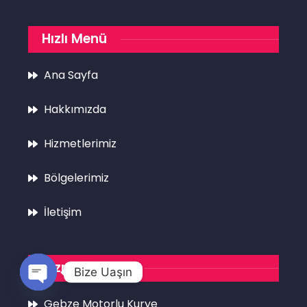
Hızlı Menü
Ana Sayfa
Hakkımızda
Hizmetlerimiz
Bölgelerimiz
İletişim
Hizmetlerimiz
Bize Uaşın
Open
Gebze Motorlu Kurye