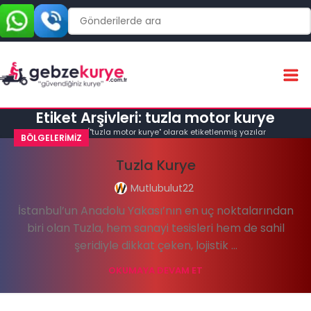
Etiket Arşivleri: tuzla motor kurye
Ana Sayfa
"tuzla motor kurye" olarak etiketlenmiş yazılar
BÖLGELERIMIZ
Tuzla Kurye
Mutlubulut22
İstanbul’un Anadolu Yakası’nın en uç noktalarından
biri olan Tuzla, hem sanayi tesisleri hem de sahil
şeridiyle dikkat çeken, lojistik ...
OKUMAYA DEVAM ET