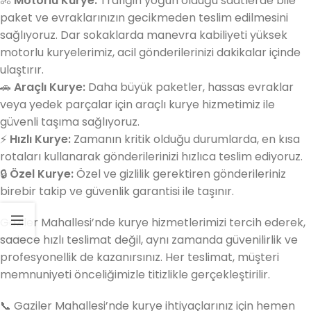
🚴
Motorlu Kurye:
Trafiğin yoğun olduğu saatlerde bile
paket ve evraklarınızın gecikmeden teslim edilmesini
sağlıyoruz. Dar sokaklarda manevra kabiliyeti yüksek
motorlu kuryelerimiz, acil gönderilerinizi dakikalar içinde
ulaştırır.
🚗
Araçlı Kurye:
Daha büyük paketler, hassas evraklar
veya yedek parçalar için araçlı kurye hizmetimiz ile
güvenli taşıma sağlıyoruz.
⚡
Hızlı Kurye:
Zamanın kritik olduğu durumlarda, en kısa
rotaları kullanarak gönderilerinizi hızlıca teslim ediyoruz.
🔒
Özel Kurye:
Özel ve gizlilik gerektiren gönderileriniz
birebir takip ve güvenlik garantisi ile taşınır.
Gaziler Mahallesi’nde kurye hizmetlerimizi tercih ederek,
sadece hızlı teslimat değil, aynı zamanda güvenilirlik ve
profesyonellik de kazanırsınız. Her teslimat, müşteri
memnuniyeti önceliğimizle titizlikle gerçekleştirilir.
📞 Gaziler Mahallesi’nde kurye ihtiyaçlarınız için hemen