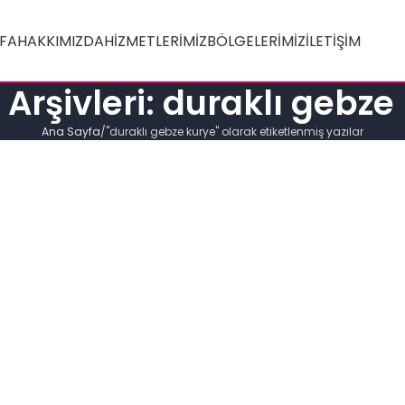
FA
HAKKIMIZDA
HIZMETLERIMIZ
BÖLGELERIMIZ
İLETIŞIM
t Arşivleri: duraklı gebze
Ana Sayfa
"duraklı gebze kurye" olarak etiketlenmiş yazılar