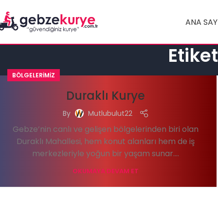
ANA SAY
Etike
BÖLGELERIMIZ
Duraklı Kurye
By
Mutlubulut22
Gebze’nin canlı ve gelişen bölgelerinden biri olan
Duraklı Mahallesi, hem konut alanları hem de iş
merkezleriyle yoğun bir yaşam sunar....
OKUMAYA DEVAM ET