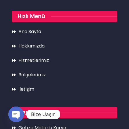
Hızlı Menü
Ana Sayfa
Hakkımızda
Hizmetlerimiz
Bölgelerimiz
İletişim
Hizmetlerimiz
Bize Uaşın
Open
Gebze Motorlu Kurye