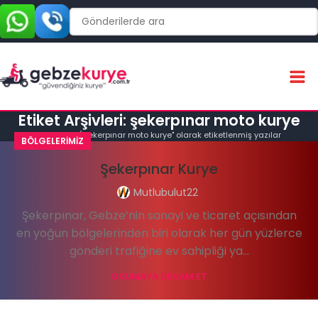
Etiket Arşivleri: şekerpınar moto kurye
Ana Sayfa
"şekerpınar moto kurye" olarak etiketlenmiş yazılar
BÖLGELERIMIZ
Şekerpınar Kurye
Mutlubulut22
Şekerpınar, Gebze’nin sanayi ve ticaret açısından
en yoğun bölgelerinden biri olarak her gün yüzlerce
gönderi trafiğine ev sahipliği ya...
OKUMAYA DEVAM ET