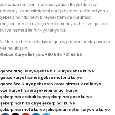
zamanda müşteri memnuniyetidir. Bu yüzden her
gönderiyi kendi işimiz gibi görüp özenle teslim ediyoruz.
Şekerpınar’da hem bireysel hem de kurumsal
müşterilerimize özel çözümler sunuyor, hızlı ve güvenilir
kurye hizmeti ile fark yaratıyoruz.
📞 Hemen bizimle iletişime geçin, gönderileriniz güvenle
yerine ulaşsın!
Gebze Kurye İletişim: +90 545 721 53 53
gebze araçlı kurye
gebze hızlı kurye
gebze kurye
gebze kurye hizmeti
gebze motorlu kurye
gebze özel kurye
gebze vip kurye hizmeti
özel kurye
özel kurye hizmeti
şekerpınar acil kurye
şekerpınar arabalı kurye
şekerpınar gece kurye
şekerpınar hızlı kurye
şekerpınar kurye
şekerpınar moto kurye
şekerpınar motor kurye
vip kurye